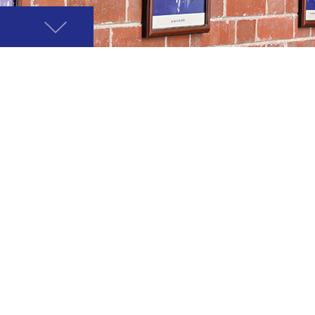
開
關
選
單