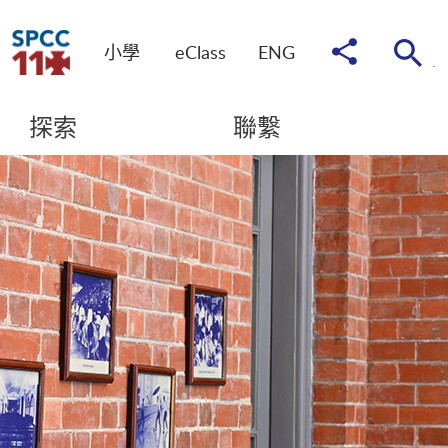
分
小學
eClass
ENG
享
到
探索
聯繫