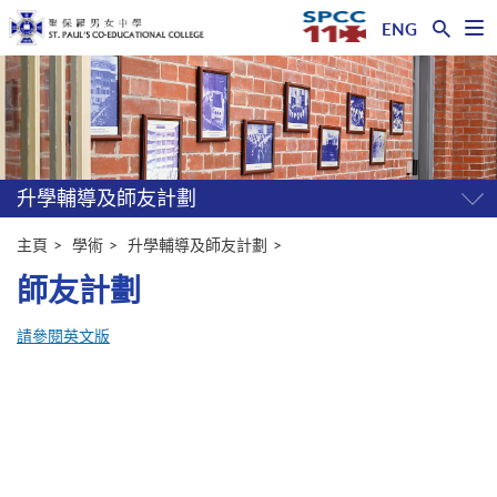
ENG
開
啟
主
選
單
内
容
開
始
升學輔導及師友計劃
開
關
選
主頁
學術
升學輔導及師友計劃
單
師友計劃
請參閱英文版