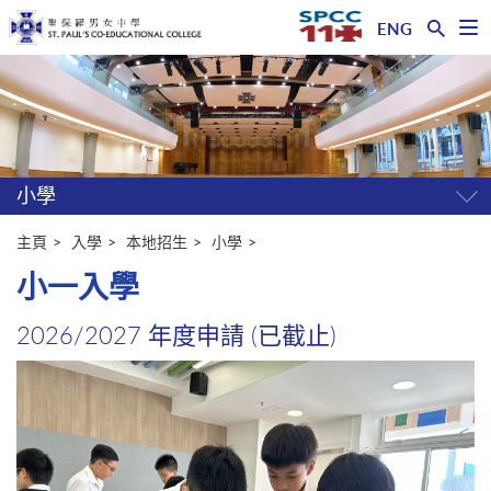
ENG
開
啟
主
選
單
内
容
開
始
小學
開
關
選
主頁
入學
本地招生
小學
單
小一入學
2026/2027 年度申請 (已截止)