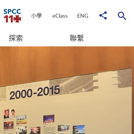
分
小學
eClass
ENG
享
到
探索
聯繫