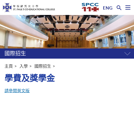
ENG
開
啟
主
選
單
内
容
開
始
國際招生
開
關
選
主頁
入學
國際招生
單
學費及獎學金
請參閱英文版