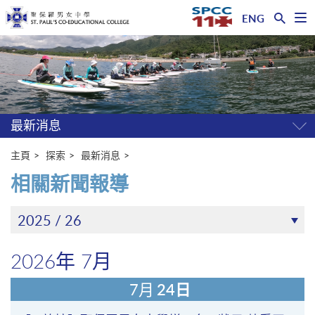
ENG
開
啟
主
選
單
内
容
開
始
最新消息
開
關
選
主頁
探索
最新消息
單
相關新聞報導
2025 / 26
2026年 7月
7月
24日