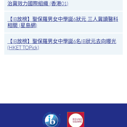
治冀效力國際組織 (香港01)
【IB放榜】聖保羅男女中學誕6狀元 三人冀讀醫科
相關 (星島網)
【IB放榜】聖保羅男女中學誕6名IB狀元去向曝光
(HKET TOPick)