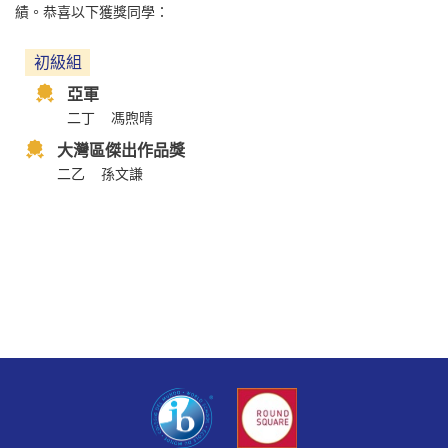
績。恭喜以下獲獎同學：
初級組
亞軍
二丁
馮煦晴
大灣區傑出作品獎
二乙
孫文謙