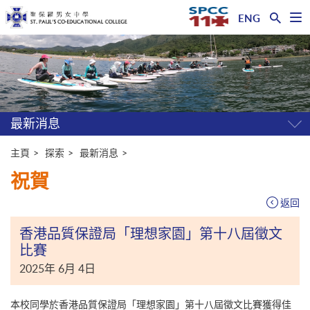
ENG
開
啟
主
選
單
内
容
開
始
最新消息
開
關
選
主頁
探索
最新消息
單
祝賀
返回
香港品質保證局「理想家園」第十八屆徵文
比賽
2025年 6月 4日
本校同學於香港品質保證局「理想家園」第十八屆徵文比賽獲得佳