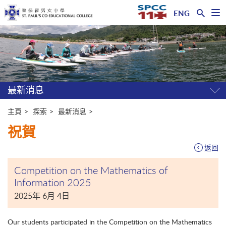
ENG
開
啟
主
選
單
内
容
開
始
最新消息
開
關
選
主頁
探索
最新消息
單
祝賀
返回
Competition on the Mathematics of
Information 2025
2025年 6月 4日
Our students participated in the Competition on the Mathematics