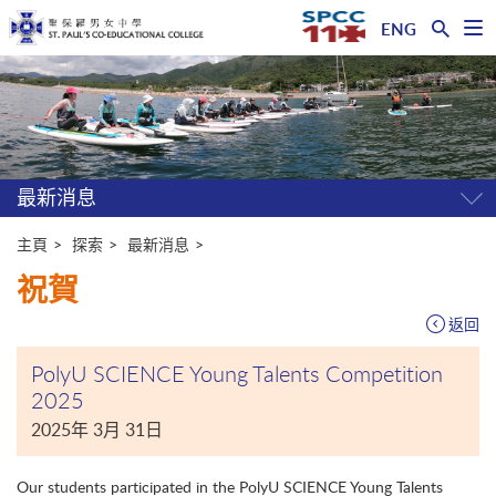
ENG
開
啟
主
選
單
内
容
開
始
最新消息
開
關
選
主頁
探索
最新消息
單
祝賀
返回
PolyU SCIENCE Young Talents Competition
2025
2025年 3月 31日
Our students participated in the PolyU SCIENCE Young Talents