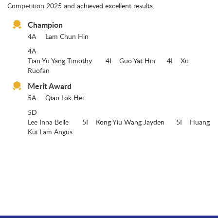
Competition 2025 and achieved excellent results.
Champion
4A
Lam Chun Hin
4A
Tian Yu Yang Timothy 4I Guo Yat Hin 4I Xu
Ruofan
Merit Award
5A
Qiao Lok Hei
5D
Lee Inna Belle 5I Kong Yiu Wang Jayden 5I Huang
Kui Lam Angus