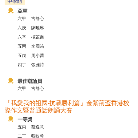
中學組
亞軍
六甲
古舒心
六庚
陳曉琳
六辛
楊芷喬
五丙
李國筠
五戊
周小喬
四丁
張雅詩
最佳辯論員
六甲
古舒心
「我愛我的祖國‧抗戰勝利篇」金紫荊盃香港校
際作文暨普通話朗誦大賽
一等獎
五丙
蔡逸意
二丁
藍旼希