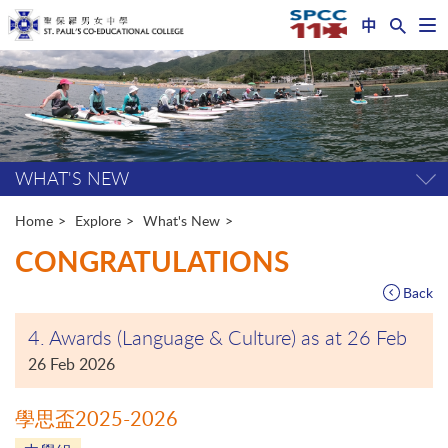
中
Op
nav
Start
me
main
content
WHAT'S NEW
Tog
pag
me
Home
Explore
What's New
CONGRATULATIONS
Back
4. Awards (Language & Culture) as at 26 Feb
26 Feb 2026
學思盃2025-2026